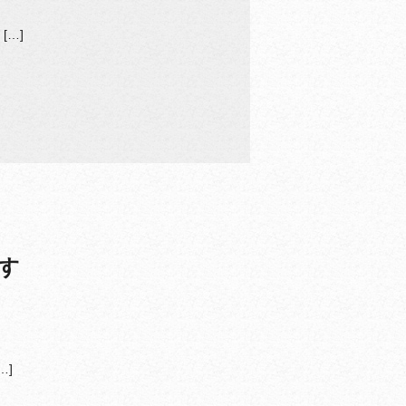
[…]
す
…]